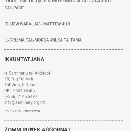
“ĦUDU ĦSIEB IL‑QALB.KUNU BENNEJJA TAL‑GĦAQDA U
TAL‑PAĊI”
“EJJEW WARAJJA” ‑ MATTEW 4:19
IL‑GRIŻMA TAL‑MORDA ‑DILKA TA’ TAMA
IKKUNTATJANA
Is-Seminarju tal-Arċisqof
90, Triq Tal-Virtù
Tal-Virtù, Ir-Rabat
RBT 2604, Malta
(+356) 2145 5497
info@seminary.org.mt
Politika tal-Privatezza
ŻOMM RUĦEK AĠĠORNAT