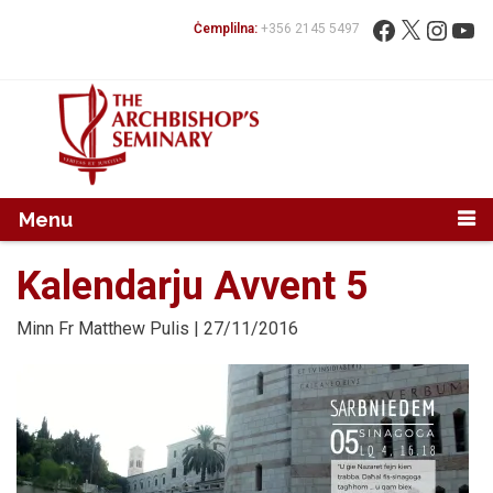
Mur...
Fittex:
Facebook
X
Instag
You
Ċemplilna:
+356 2145 5497
Menu
Kalendarju Avvent 5
Minn
Fr Matthew Pulis
| 27/11/2016