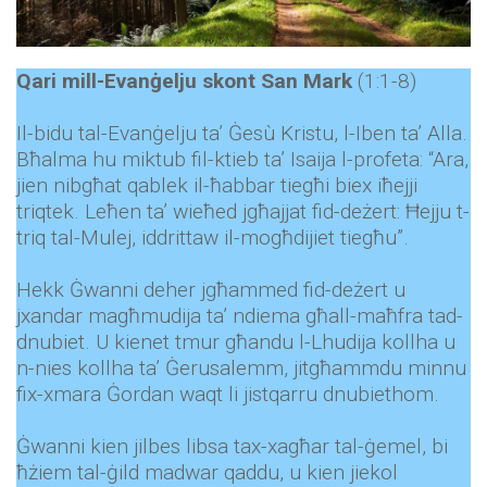
Qari mill-Evanġelju skont San Mark
(1:1-8)
Il-bidu tal-Evanġelju ta’ Ġesù Kristu, l-Iben ta’ Alla.
Bħalma hu miktub fil-ktieb ta’ Isaija l-profeta: “Ara,
jien nibgħat qablek il-ħabbar tiegħi biex iħejji
triqtek. Leħen ta’ wieħed jgħajjat fid-deżert: Ħejju t-
triq tal-Mulej, iddrittaw il-mogħdijiet tiegħu”.
Hekk Ġwanni deher jgħammed fid-deżert u
jxandar magħmudija ta’ ndiema għall-maħfra tad-
dnubiet. U kienet tmur għandu l-Lhudija kollha u
n-nies kollha ta’ Ġerusalemm, jitgħammdu minnu
fix-xmara Ġordan waqt li jistqarru dnubiethom.
Ġwanni kien jilbes libsa tax-xagħar tal-ġemel, bi
ħżiem tal-ġild madwar qaddu, u kien jiekol