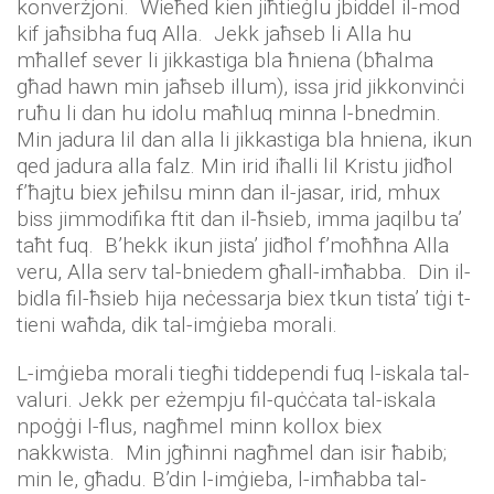
konverżjoni. Wieħed kien jiħtieġlu jbiddel il-mod
kif jaħsibha fuq Alla. Jekk jaħseb li Alla hu
mħallef sever li jikkastiga bla ħniena (bħalma
għad hawn min jaħseb illum), issa jrid jikkonvinċi
ruħu li dan hu idolu maħluq minna l-bnedmin.
Min jadura lil dan alla li jikkastiga bla hniena, ikun
qed jadura alla falz. Min irid iħalli lil Kristu jidħol
f’ħajtu biex jeħilsu minn dan il-jasar, irid, mhux
biss jimmodifika ftit dan il-ħsieb, imma jaqilbu ta’
taħt fuq. B’hekk ikun jista’ jidħol f’moħħna Alla
veru, Alla serv tal-bniedem għall-imħabba. Din il-
bidla fil-ħsieb hija neċessarja biex tkun tista’ tiġi t-
tieni waħda, dik tal-imġieba morali.
L-imġieba morali tiegħi tiddependi fuq l-iskala tal-
valuri. Jekk per eżempju fil-quċċata tal-iskala
npoġġi l-flus, nagħmel minn kollox biex
nakkwista. Min jgħinni nagħmel dan isir ħabib;
min le, għadu. B’din l-imġieba, l-imħabba tal-