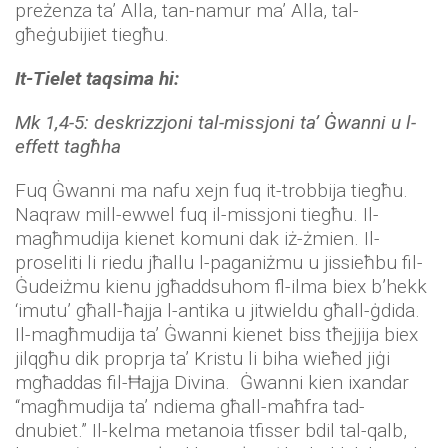
preżenza ta’ Alla, tan-namur ma’ Alla, tal-
għeġubijiet tiegħu.
It-Tielet taqsima hi:
Mk 1,4-5: deskrizzjoni tal-missjoni ta’ Ġwanni u l-
effett tagħha
Fuq Ġwanni ma nafu xejn fuq it-trobbija tiegħu.
Naqraw mill-ewwel fuq il-missjoni tiegħu. Il-
magħmudija kienet komuni dak iż-żmien. Il-
proseliti li riedu jħallu l-paganiżmu u jissieħbu fil-
Ġudeiżmu kienu jgħaddsuhom fl-ilma biex b’hekk
‘imutu’ għall-ħajja l-antika u jitwieldu għall-ġdida.
Il-magħmudija ta’ Ġwanni kienet biss tħejjija biex
jilqgħu dik proprja ta’ Kristu li biha wieħed jiġi
mgħaddas fil-Ħajja Divina. Ġwanni kien ixandar
“magħmudija ta’ ndiema għall-maħfra tad-
dnubiet.” Il-kelma metanoia tfisser bdil tal-qalb,