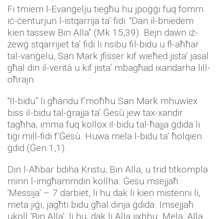
Fi tmiem l-Evanġelju tiegħu hu jpoġġi fuq fomm
iċ-ċenturjun l-istqarrija ta’ fidi: “Dan il-bniedem
kien tassew Bin Alla” (Mk 15,39). Bejn dawn iż-
żewġ stqarrijiet ta’ fidi li nsibu fil-bidu u fl-aħħar
tal-vanġelu, San Mark jfisser kif wieħed jista’ jasal
għal din il-verità u kif jista’ mbagħad ixandarha lill-
oħrajn.
“Il-bidu” li għandu f’moħħu San Mark mhuwiex
biss il-bidu tal-ġrajja ta’ Ġesù jew tax-xandir
tagħha, imma fuq kollox il-bidu tal-ħajja ġdida li
tiġi mill-fidi f’Ġesù. Huwa mela l-bidu ta’ ħolqien
ġdid (Ġen 1,1).
Din l-Aħbar bdiha Kristu, Bin Alla, u trid titkompla
minn l-imgħammdin kollha. Ġesu msejjaħ
‘Messija’ – 7 darbiet, li hu dak li kien mistenni li,
meta jiġi, jagħti bidu għal dinja ġdida. Imsejjaħ
ukoll ‘Bin Alla’, li hu, dak li Alla jixbhu. Mela, Alla