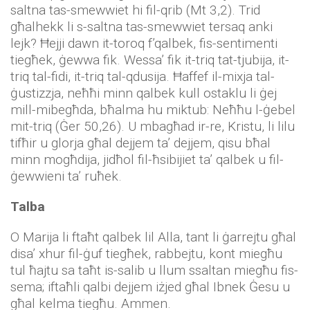
saltna tas-smewwiet hi fil-qrib (Mt 3,2). Trid
għalhekk li s-saltna tas-smewwiet tersaq anki
lejk? Ħejji dawn it-toroq f’qalbek, fis-sentimenti
tiegħek, ġewwa fik. Wessa’ fik it-triq tat-tjubija, it-
triq tal-fidi, it-triq tal-qdusija. Ħaffef il-mixja tal-
ġustizzja, neħħi minn qalbek kull ostaklu li ġej
mill-mibegħda, bħalma hu miktub: Neħħu l-ġebel
mit-triq (Ġer 50,26). U mbagħad ir-re, Kristu, li lilu
tifħir u glorja għal dejjem ta’ dejjem, qisu bħal
minn mogħdija, jidħol fil-ħsibijiet ta’ qalbek u fil-
ġewwieni ta’ ruħek.
Talba
O Marija li ftaħt qalbek lil Alla, tant li ġarrejtu għal
disa’ xhur fil-ġuf tiegħek, rabbejtu, kont miegħu
tul ħajtu sa taħt is-salib u llum ssaltan miegħu fis-
sema; iftaħli qalbi dejjem iżjed għal Ibnek Ġesu u
għal kelma tiegħu. Ammen.