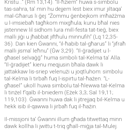
Kristu…” (Rm 13,14). “Il-ħżiem” huwa s-simbolu
tas-sahra, ta’ min hu dejjem lest biex imur jiltaqa’
mal-Għarus li ġej: “Żommu ġenbejkom imħażżma
u l-imsiebaħ tagħkom mixgħula; kunu bħal nies
jistennew lil sidhom lura mill-festa tat-tieġ, biex
malli jiġi u jħabbat jiftħulu minnufih” (Lq 12,35-
36). Dan kien Ġwanni, “il-ħabib tal-għarus” li “jifraħ
malli jisma’ leħnu” (Ġw 3,29). “Il-ġradijiet u l-
għasel selvaġġ” huma simboli tal-Kelma ta’ Alla.
“Il-ġradijiet” kienu meqjusin bħala dawk li
jattakkaw lis-sriep velenużi u joqtluhom: simbolu
tal-Kelma li tirbaħ fuq l-ispirtu tal-ħażen. “L-
għasel” ukoll huwa simbolu tal-ħlewwa tal-Kelma
li tinżel f’qalb il-bniedem (Eżek 3,3; Sal 19,11;
119,103). Ġwanni huwa dak li jitrejjaq bil-Kelma u
hekk isib il-qawwa li jirbaħ fuq il-ħażin.
Il-missjoni ta’ Ġwanni illum għada titwettaq minn
dawk kollha li jwittu t-triq għall-miġja tal-Mulej.