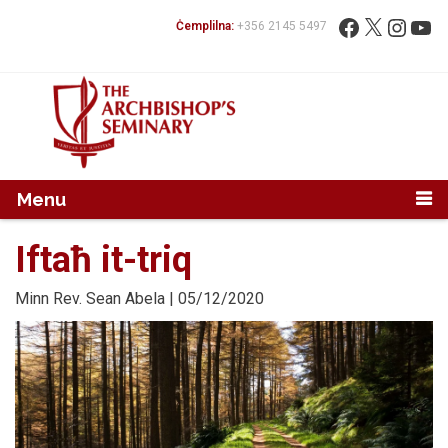
Mur...
Fittex:
Facebook
X
Instag
You
Ċemplilna:
+356 2145 5497
Menu
Iftaħ it-triq
Minn
Rev. Sean Abela
| 05/12/2020