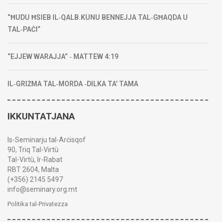
“ĦUDU ĦSIEB IL‑QALB.KUNU BENNEJJA TAL‑GĦAQDA U
TAL‑PAĊI”
“EJJEW WARAJJA” ‑ MATTEW 4:19
IL‑GRIŻMA TAL‑MORDA ‑DILKA TA’ TAMA
IKKUNTATJANA
Is-Seminarju tal-Arċisqof
90, Triq Tal-Virtù
Tal-Virtù, Ir-Rabat
RBT 2604, Malta
(+356) 2145 5497
info@seminary.org.mt
Politika tal-Privatezza