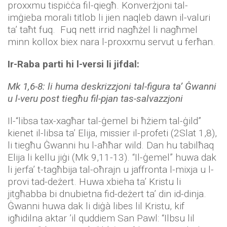
proxxmu tispiċċa fil-qiegħ. Konverżjoni tal-
imġieba morali titlob li jien naqleb dawn il-valuri
ta’ taħt fuq. Fuq nett irrid nagħżel li nagħmel
minn kollox biex nara l-proxxmu servut u ferħan.
Ir-Raba parti hi l-versi li jifdal:
Mk 1,6-8: li huma deskrizzjoni tal-figura ta’ Ġwanni
u l-veru post tiegħu fil-pjan tas-salvazzjoni
Il-“libsa tax-xagħar tal-ġemel bi ħżiem tal-ġild”
kienet il-libsa ta’ Elija, missier il-profeti (2Slat 1,8),
li tiegħu Ġwanni hu l-aħħar wild. Dan hu tabilħaq
Elija li kellu jiġi (Mk 9,11-13). “Il-ġemel” huwa dak
li jerfa’ t-tagħbija tal-oħrajn u jaffronta l-mixja u l-
provi tad-deżert. Huwa xbieha ta’ Kristu li
jitgħabba bi dnubietna fid-deżert ta’ din id-dinja.
Ġwanni huwa dak li diġà libes lil Kristu, kif
igħidilna aktar ’il quddiem San Pawl: “Ilbsu lil