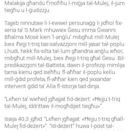
Malakija għandu f’moħħu l-miġja tal-Mulej, il-jum
tiegħu u l-ġudizzju.
Tajjeb ninnutaw li l-ewwel persunaġġ li jidħol fix-
xena ta’ S.Mark mhuwiex Ġesu imma Ġwanni.
Bħalma Mosè kien ‘l-anġlu’ mibgħut mill-Mulej
biex iħejji t-triq tas-salvazzjoni mill-jasar tal-poplu
Lhudi, hekk fis-silta tal-lum għandna anġlu ieħor,
mibgħut mill-Mulej, biex iħejji t-triq għal Ġesu. Bil-
predikazzjoni tal-Battista, dawn il-profeziji mimlija
tama kienu qed iseħħu: fl-aħħar il-poplu kellu
mill-ġdid profeta; fl-aħħar kien qed jixxandar
intervent ġdid ta’ Alla fl-istorja tad-dinja.
“Leħen ta’ wieħed jgħajjat fid-deżert: «Ħejju t-triq
tal-Mulej, iddrittaw il-mogħdijiet tiegħu»”.
Isaija 40,3 jgħid: “Leħen jgħajjat: «Ħejju t-triq għall-
Mulej fid-deżert»”. “Id-deżert” huwa l-post tal-