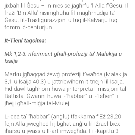
jixbah lil Ġesu – in-nies se jagħrfu ‘l Alla f’Ġesu. Il-
frażi ‘Bin Alla’ nisimgħuha fil-magħmudija ta’
Ġesu, fit-Trasfigurazzjoni u fuq il-Kalvarju fuq
fomm iċ-ċenturjun.
It-Tieni taqsima:
Mk 1,2-3: riferiment għall-profeziji ta’ Malakija u
Isaija
Marku jgħaqqad żewġ profeziji f’waħda (Malakija
3,1 u Isaija 40,3) u jattribwihom it-tnejn lil Isaija.
Fid-dawl tagħhom huwa jinterpreta l-missjoni tal-
Battista. Ġwanni huwa l-“ħabbar” u l-“leħen” li
jħejji għall-miġja tal-Mulej.
L-idea ta’ “ħabbar” (anġlu) tfakkarna f’Eż 23,20
fejn Alla jwiegħed li jibgħat anġlu lil Iżrael biex
iħarsu u jwasslu fl-art imwegħda. Fil-kapitlu 3