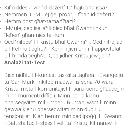
Kif niddeskrivih “id-deżert” ta’ ħajti bħalissa?
Nemmen li l-Mulej ġej proprju f’dan id-deżert?
Hemm post għat-tama f’ħajti?
Il-Mulej qed isejjaħli biex bħal Ġwanni nkun
“leħen” għan-nies tal-lum.
Qed “nilbes” lil Kristu bħal Ġwanni?… Qed nitrejjaq
bil-Kelma tiegħu?… Kemm jien umli fl-appostolat
u l-ħimda tiegħi?… Qed jidher Kristu jew jien?…
Analażi tat-Test
Biex nidħlu fil-kuntest tas-silta tagħna: l-Evanġelju
ta’ San Mark inkiteb madwar is-sena 70 wara
Kristu, meta l-komunitajiet Insara kienu għaddejjin
minn mumenti diffiċli. Minn barra kienu
ppersegwitati mill-imperu Ruman, waqt li minn
ġewwa kienu ppersegwitati minn dubji u
tensjonijiet. Kien hemm min qed ipoġġi lil Ġwanni
l-Battista fuq l-istess livell ta’ Kristu, kif naraw fl-