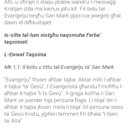
Atti, u oħrajn li xtaqu jibdew ixandru l-messaġġ
Kristjan iżda ma kienux jafu kif. Fil-bidu tal-
Evanġelju tiegħu San Mark jipprova jwieġeb għal
dawn id-diffikultajiet.
Is-silta tal-lum nistgħu naqsmuha f’erba’
taqsimiet:
L-Ewwel Taqsima
Mk 1,1: Il-bidu u titlu tal-Evanġelju ta’ San Mark
“Evanġelju” tfisser aħbar tajba. Aktar milli l-aħbar
it-tajba “ta’ Ġesù”, l-Evanġelista għandu f’moħħu l-
aħbar it-tajba “li hi Ġesù”. Il-ġrajja kollha li San
Mark se jxandar hija persuna ħajja. Li tilqa’ din l-
aħbar it-tajba jfisser mela li tilqa’ lill-persuna stess
ta’ Ġesù Kristu, jiġifieri temmen fih bħala “l-Iben
ta’ Alla”.