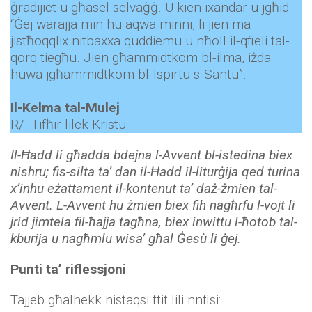
ġradijiet u għasel selvaġġ. U kien ixandar u jgħid:
“Ġej warajja min hu aqwa minni, li jien ma
jistħoqqlix nitbaxxa quddiemu u nħoll il-qfieli tal-
qorq tiegħu. Jien għammidtkom bl-ilma, iżda
huwa jgħammidtkom bl-Ispirtu s-Santu”.
Il-Kelma tal-Mulej
R/. Tifħir lilek Kristu
Il-Ħadd li għadda bdejna l-Avvent bl-istedina biex
nishru; fis-silta ta
’
dan il-Ħadd il-liturġija qed turina
x’inhu eżattament il-kontenut ta’ daż-żmien tal-
Avvent. L-Avvent hu żmien biex fih nagħrfu l-vojt li
jrid jimtela fil-ħajja tagħna, biex inwittu l-ħotob tal-
kburija u nagħmlu wisa’ għal Ġesù li ġej.
Punti ta’ riflessjoni
Tajjeb għalhekk nistaqsi ftit lili nnfisi: