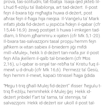
prova, tas-solitudni, tat-tbatija. Isaija qed jikteb lil-
Lhud fl-eżilju ta’ Babilonja, art tad-deżert. Il-post
fejn il-bxara tiġi mgħajjta huwa d-deżert, post
aħrax fejn il-ħajja hija nieqsa. Il-Vanġelu ta’ Mark
infatti jibda fid-deżert u jispiċċa ħdejn il-qabar (cfr
15,44-16,9): żewġ postijiet li huwa l-imkejjen tad-
dlam, li fihom jgħammru x-xjaten (cfr Mk 5,1-20).
Il-bxara tas-salvazzjoni tasal propju hemm fejn
jaħkem ix-xitan sabiex il-bniedem jiġi mifdi
mill-«Mulej», hekk li d-deżert tan-nixfa jsir il-post
fejn Alla jkellem il-qalb tal-bniedem (cfr Ħos
2,16), u l-qabar is-sinjal tar-rebħa ta’ Kristu fuq il-
mewt u d-dnub (cfr Mk 16,6). Permezz ta’ Ġesù,
fejn hemm il-mewt, kapaċi titnissel ħajja ġdida.
“Ħejju t-triq għall-Mulej fid-deżert” ifisser: ħejjulu t-
triq fl-eżilju; hemmhekk il-Mulej ġej. Hekk id-
deżert jinbidel f’art ta’ tama, ta’ stennija, ta’
salvazzjoni. Hekk id-deżert isir ukoll il-post tal-