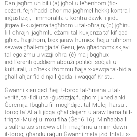
Dan jagħmluh billi (a) jgħollu leħenhom (fid-
deżert, fejn ħadd ieħor ma jagħmel hekk) kontra l-
inġustizzji, l-immoralita u kontra dawk li jridu
jifgaw il-kuxjenza tagħhom u tal-oħrajn; (b) jgħinu
lill-oħrajn jagħmlu eżami tal-kuxjenza ta’ kif qed
jgħixu ħajjithom, biex jaraw humiex iħejju ruħhom
sewwa għall-miġja ta’ Ġesu, jew għadhomx skjavi
tal-egoiżmu u vizzji oħra; (ċ) ma jibqgħux
indifferenti quddiem abbużi politiċi, soċjali u
kulturali, u b’hekk iżommu ħajja x-xewqa tal-bidla
għall-aħjar fid-dinja l-ġdida li waqqaf Kristu.
Ġwanni kien qed iħejji t-toroq tal-ħniena u tal-
verità, tal-fidi u tal-ġustizzja; fuqhom jixhed anki
Ġeremija: Ibqgħu fil-mogħdijiet tal-Mulej, ħarsu t-
toroq ta’ Alla li jibqa’ għal dejjem u araw liema hi t-
triq tal-Mulej u imxu fiha (Ġer 6,16). Minħabba li
s-saltna tas-smewwiet hi magħmula minn dawn
it-toroq, għandu raġun Ġwanni meta jżid: Infatti s-