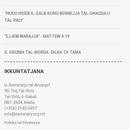
“ĦUDU ĦSIEB IL‑QALB.KUNU BENNEJJA TAL‑GĦAQDA U
TAL‑PAĊI”
“EJJEW WARAJJA” ‑ MATTEW 4:19
IL‑GRIŻMA TAL‑MORDA ‑DILKA TA’ TAMA
IKKUNTATJANA
Is-Seminarju tal-Arċisqof
90, Triq Tal-Virtù
Tal-Virtù, Ir-Rabat
RBT 2604, Malta
(+356) 2145 5497
info@seminary.org.mt
Politika tal-Privatezza