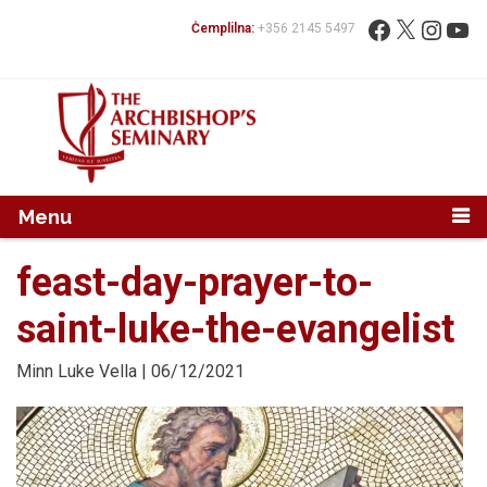
Mur...
Fittex:
Facebook
X
Instag
You
Ċemplilna:
+356 2145 5497
Menu
feast-day-prayer-to-
saint-luke-the-evangelist
Minn
Luke Vella
| 06/12/2021