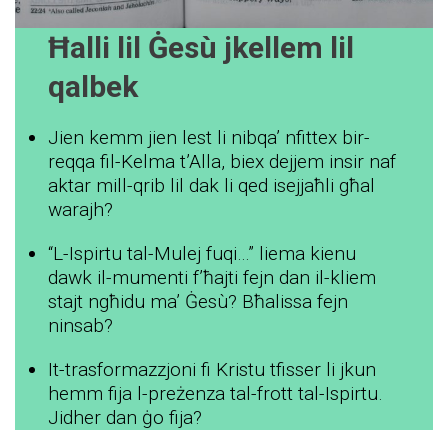
Ħalli lil Ġesù jkellem lil
qalbek
Jien kemm jien lest li nibqa’ nfittex bir-
reqqa fil-Kelma t’Alla, biex dejjem insir naf
aktar mill-qrib lil dak li qed isejjaħli għal
warajh?
“L-Ispirtu tal-Mulej fuqi…” liema kienu
dawk il-mumenti f’ħajti fejn dan il-kliem
stajt ngħidu ma’ Ġesù? Bħalissa fejn
ninsab?
It-trasformazzjoni fi Kristu tfisser li jkun
hemm fija l-preżenza tal-frott tal-Ispirtu.
Jidher dan ġo fija?