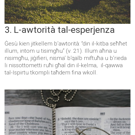
3. L-awtorità tal-esperjenza
Ġesù kien jitkellem b’awtorità: “din il-kitba seħħet
illum, intom u tisimgħu” (v. 21). Illum aħna u
nisimgħu, jiġifieri, nisma’ b’qalb miftuħa u b’rieda
li nissottometti ruħi għal din il-kelma, il-qawwa
tal-Ispirtu tkompli taħdem fina wkoll.