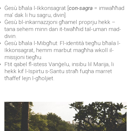
Ġesù bħala l-Ikkonsagrat [
con-sagra
= imwaħħad
ma’ dak li hu sagru, divin].
Ġesù bl-inkarnazzjoni għamel proprju hekk –
tana sehem minn dan it-twaħħid tal-uman mad-
divin.
Ġesù bħala l-Mibgħut: Fl-identità tiegħu bħala l-
Ikkonsagrat, hemm marbut magħha wkoll il-
missjoni tiegħu.
Ftit qabel fl-istess Vanġelu, insibu lil Marija, li
hekk kif l-Ispirtu s-Santu straħ fuqha marret
tħaffef lejn l-għoljiet.