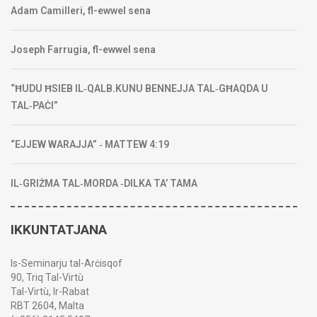
Adam Camilleri, fl-ewwel sena
Joseph Farrugia, fl-ewwel sena
“ĦUDU ĦSIEB IL‑QALB.KUNU BENNEJJA TAL‑GĦAQDA U
TAL‑PAĊI”
“EJJEW WARAJJA” ‑ MATTEW 4:19
IL‑GRIŻMA TAL‑MORDA ‑DILKA TA’ TAMA
IKKUNTATJANA
Is-Seminarju tal-Arċisqof
90, Triq Tal-Virtù
Tal-Virtù, Ir-Rabat
RBT 2604, Malta