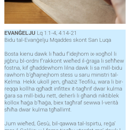
EVANĠELJU
Lq 1:1-4; 4:14-21
Bidu tal-Evanġelju Mqaddes skont San Luqa
Bosta kienu dawk li ħadu f’idejhom ix-xogħol li
jiġbru bl-ordni f’rakkont wieħed il-ġrajja li seħħew
fostna, kif għaddewhom lilna dawk li sa mill-bidu
rawhom b’għajnejhom stess u saru ministri tal-
Kelma. Hekk ukoll jien, għażiż Teofilu, wara li bir-
reqqa kollha qgħadt infittex it-tagħrif dwar kulma
ġara sa mill-bidu nett, deherli li għandi niktiblek
kollox ħaġa b’ħaġa, biex tagħraf sewwa l-verità
sħiħa dwar kulma tgħallimt.
Jum wieħed, Ġesù, bil-qawwa tal-Ispirtu, reġa’