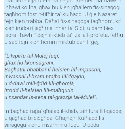
mar il-Galilija; u l-fama tiegħu xterdet ma’ dawk l-
inħawi kollha, għax hu kien jgħallem fis-sinagogi
tagħhom fost it-tifħir ta’ kulħadd. U ġie Nazaret
fejn kien trabba. Daħal fis-sinagoga tagħhom, kif
kien imdorri jagħmel nhar ta’ Sibt, u qam biex
jaqra. Tawh f’idejh il-ktieb ta’ Iżaija l-profeta, fetħu
u sab fejn kien hemm miktub dan li ġej:
“L-Ispirtu tal-Mulej fuqi,
għax hu kkonsagrani.
Bagħatni nħabbar il-ħelsien lill-imjassrin,
inwassal il-bxara t-tajba lill-fqajrin,
u d-dawl mill-ġdid lill-għomja,
irrodd il-ħelsien lill-maħqurin
u nxandar is-sena tal-grazzja tal-Mulej”.
Imbagħad raġa’ għalaq il-ktieb, tah lura lill-qaddej
u qagħad bilqiegħda. Għajnejn kulħadd fis-
sinagoga kienu msammra fuqu. U beda