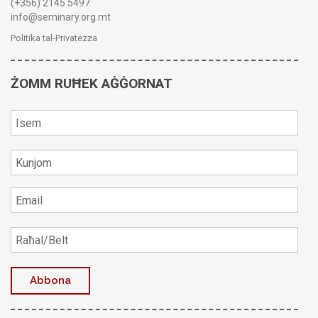
(+356) 2145 5497
info@seminary.org.mt
Politika tal-Privatezza
ŻOMM RUĦEK AĠĠORNAT