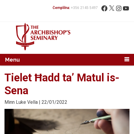
Mur...
Fittex:
Facebook
X
Instag
You
Ċemplilna:
+356 2145 5497
Menu
Tielet Ħadd ta’ Matul is-
Sena
Minn
Luke Vella
| 22/01/2022