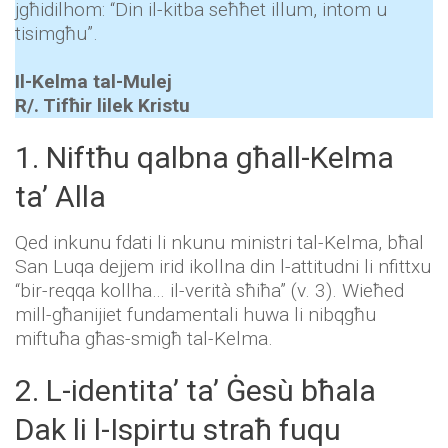
jgħidilhom: “Din il-kitba seħħet illum, intom u
tisimgħu”.
Il-Kelma tal-Mulej
R/. Tifħir lilek Kristu
1. Niftħu qalbna għall-Kelma
ta’ Alla
Qed inkunu fdati li nkunu ministri tal-Kelma, bħal
San Luqa dejjem irid ikollna din l-attitudni li nfittxu
“bir-reqqa kollha… il-verità sħiħa” (v. 3). Wieħed
mill-għanijiet fundamentali huwa li nibqgħu
miftuħa għas-smigħ tal-Kelma.
2. L-identita’ ta’ Ġesù bħala
Dak li l-Ispirtu straħ fuqu