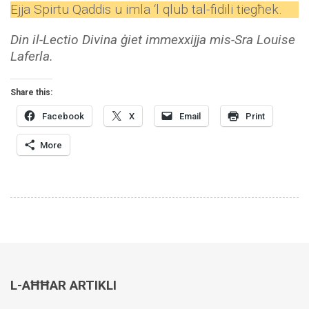
Ejja Spirtu Qaddis u imla ‘l qlub tal-fidili tiegħek.
Din il-Lectio Divina ġiet immexxijja mis-Sra Louise
Laferla.
Share this:
Facebook
X
Email
Print
More
L-AĦĦAR ARTIKLI