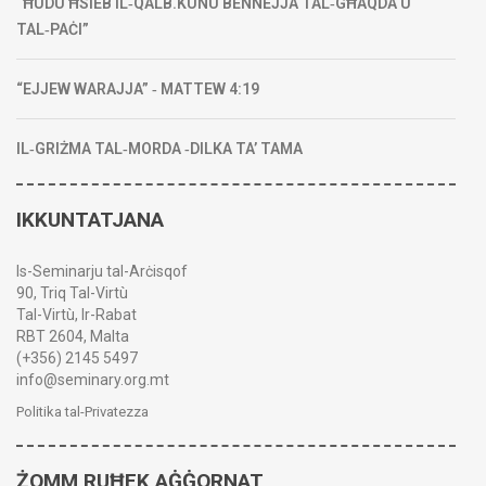
“ĦUDU ĦSIEB IL‑QALB.KUNU BENNEJJA TAL‑GĦAQDA U
TAL‑PAĊI”
“EJJEW WARAJJA” ‑ MATTEW 4:19
IL‑GRIŻMA TAL‑MORDA ‑DILKA TA’ TAMA
IKKUNTATJANA
Is-Seminarju tal-Arċisqof
90, Triq Tal-Virtù
Tal-Virtù, Ir-Rabat
RBT 2604, Malta
(+356) 2145 5497
info@seminary.org.mt
Politika tal-Privatezza
ŻOMM RUĦEK AĠĠORNAT