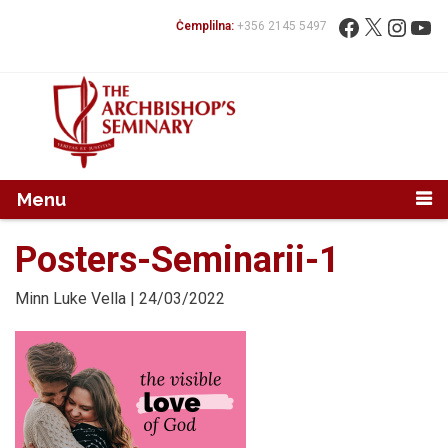
Mur...
Fittex:
Facebook
X
Instag
You
Ċemplilna:
+356 2145 5497
Menu
Posters-Seminarii-1
Minn
Luke Vella
| 24/03/2022