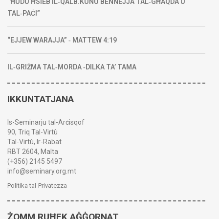
“ĦUDU ĦSIEB IL‑QALB.KUNU BENNEJJA TAL‑GĦAQDA U
TAL‑PAĊI”
“EJJEW WARAJJA” ‑ MATTEW 4:19
IL‑GRIŻMA TAL‑MORDA ‑DILKA TA’ TAMA
IKKUNTATJANA
Is-Seminarju tal-Arċisqof
90, Triq Tal-Virtù
Tal-Virtù, Ir-Rabat
RBT 2604, Malta
(+356) 2145 5497
info@seminary.org.mt
Politika tal-Privatezza
ŻOMM RUĦEK AĠĠORNAT