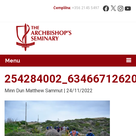
Mur...
Fittex:
Facebook
X
Instag
You
Ċemplilna:
+356 2145 5497
Menu
254284002_6346671262
Minn
Dun Matthew Sammut
| 24/11/2022