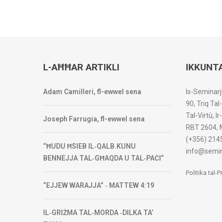
L-AĦĦAR ARTIKLI
IKKUNT
Adam Camilleri, fl-ewwel sena
Is-Seminarj
90, Triq Tal
Tal-Virtù, I
Joseph Farrugia, fl-ewwel sena
RBT 2604, 
(+356) 214
“ĦUDU ĦSIEB IL‑QALB.KUNU
info@semin
BENNEJJA TAL‑GĦAQDA U TAL‑PAĊI”
Politika tal-
“EJJEW WARAJJA” ‑ MATTEW 4:19
IL‑GRIŻMA TAL‑MORDA ‑DILKA TA’