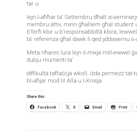
tar u
lejn l‑aħħar ta’ Settembru dħalt is‑seminarj
membru attiv, minn għalliem għal student un
b’ferħ kbir u b’responsabbiltà kbira, lewwel
ta’ referenza għal dawk li qed jiddixxernu 
Meta nħares lura lejn il‑mixja mill‑ewwel ġi
dubju mumenti ta’
diffikultà taffaċċja wkoll, iżda permezz tat‑
bl‑aħjar mod lil Alla u l‑Knisja.
Share this:
Facebook
X
Email
Print