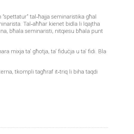
 “spettatur” tal‑ħajja seminaristika għal
arista. Tal‑aħħar kienet bidla li lqajtha
ħna, bħala seminaristi, nitqiesu bħala punt
mixja ta’ għotja, ta’ fiduċja u ta’ fidi. Bla
rna, tkompli tagħraf it‑triq li biha taqdi