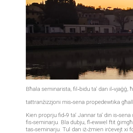
Bħala seminarista, fil‑bidu ta’ dan il‑vjaġġ, 
tattranżizzjoni mis‑sena propedewtika għal
Kien proprju fid‑9 ta’ Jannar ta’ din is‑s
fis‑seminarju. Bla dubju, fl‑ewwel ftit ġimgħ
tas‑seminarju. Tul dan iż‑żmien irċevejt xi fo