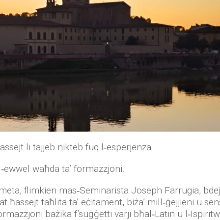
ħassejt li tajjeb nikteb fuq l‑esperjenza
l‑ewwel waħda ta’ formazzjoni.
ena meta, flimkien mas‑Seminarista Joseph Farrugia, b
at ħassejt taħlita ta’ eċitament, biża’ mill‑ġejjieni u 
rmazzjoni bażika f’suġġetti varji bħal‑Latin u l‑Ispiritw