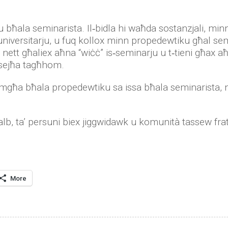
u bħala seminarista. Il‑bidla hi waħda sostanzjali, minn
iversitarju, u fuq kollox minn propedewtiku għal semin
 nett għaliex aħna “wiċċ” is‑seminarju u t‑tieni għax a
s‑sejħa tagħhom.
mgħa bħala propedewtiku sa issa bħala seminarista, nara 
talb, ta’ persuni biex jiggwidawk u komunità tassew frate
More