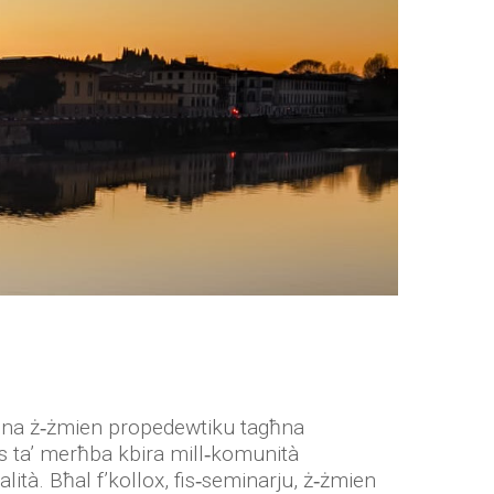
dejna ż‑żmien propedewtiku tagħna
sens ta’ merħba kbira mill‑komunità
alità. Bħal f’kollox, fis‑seminarju, ż‑żmien