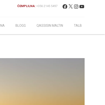
Fittex:
Facebook
X
Instagram
YouTube
ĊEMPLILNA:
+356 2145 5497
INA
BLOGG
QASSISIN MALTIN
TALB