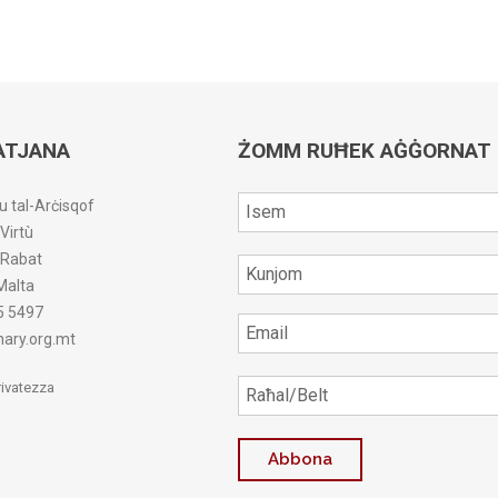
ATJANA
ŻOMM RUĦEK AĠĠORNAT
u tal-Arċisqof
-Virtù
r-Rabat
Malta
5 5497
ary.org.mt
Privatezza