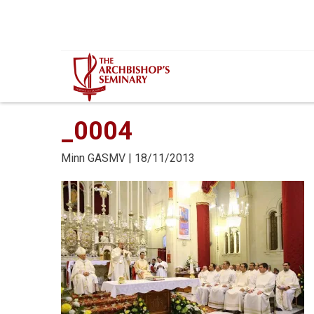
Mur...
_0004
Minn
GASMV
| 18/11/2013