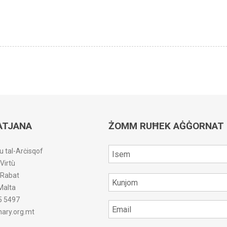
ATJANA
ŻOMM RUĦEK AĠĠORNAT
u tal-Arċisqof
-Virtù
r-Rabat
Malta
5 5497
ary.org.mt