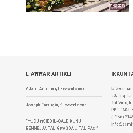
L-AĦĦAR ARTIKLI
IKKUNT
Adam Camilleri, fl-ewwel sena
Is-Seminarj
90, Triq Tal
Tal-Virtù, I
Joseph Farrugia, fl-ewwel sena
RBT 2604, 
(+356) 214
“ĦUDU ĦSIEB IL‑QALB.KUNU
info@semin
BENNEJJA TAL‑GĦAQDA U TAL‑PAĊI”