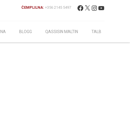
Fittex:
Facebook
X
Instagram
YouTube
ĊEMPLILNA:
+356 2145 5497
INA
BLOGG
QASSISIN MALTIN
TALB