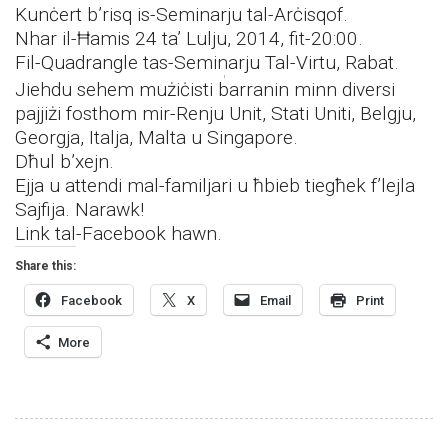
Kunċert b’risq is-Seminarju tal-Arċisqof.
Nhar il-Ħamis 24 ta’ Lulju, 2014, fit-20:00.
Fil-Quadrangle tas-Seminarju Tal-Virtu, Rabat.
Jiehdu sehem mużiċisti barranin minn diversi
pajjiżi fosthom mir-Renju Unit, Stati Uniti, Belgju,
Georgja, Italja, Malta u Singapore.
Dħul b’xejn.
Ejja u attendi mal-familjari u ħbieb tiegħek f’lejla
Sajfija. Narawk!
Link tal-Facebook
hawn
.
Share this:
Facebook
X
Email
Print
More