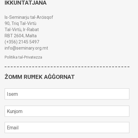
IKKUNTATJANA
Is-Seminarju tal-Arċisqof
90, Triq Tal-Virtù
Tal-Virtù, Ir-Rabat
RBT 2604, Malta
(+356) 2145 5497
info@seminary.org.mt
Politika tal-Privatezza
ŻOMM RUĦEK AĠĠORNAT