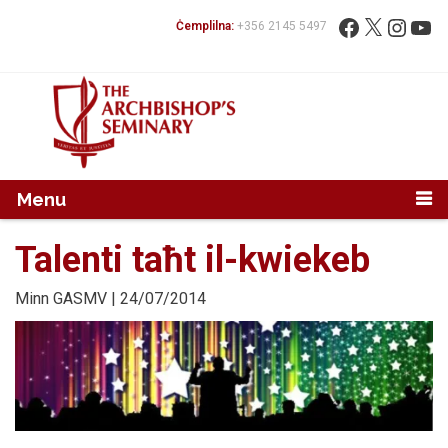
Mur...
Fittex:
Facebook
X
Instag
You
Ċemplilna:
+356 2145 5497
Menu
Talenti taħt il-kwiekeb
Minn
GASMV
| 24/07/2014