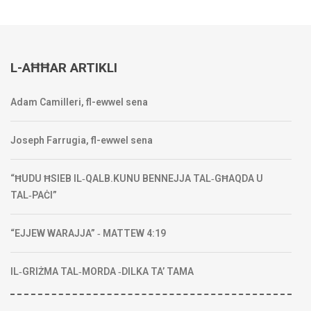
L-AĦĦAR ARTIKLI
Adam Camilleri, fl-ewwel sena
Joseph Farrugia, fl-ewwel sena
“ĦUDU ĦSIEB IL‑QALB.KUNU BENNEJJA TAL‑GĦAQDA U
TAL‑PAĊI”
“EJJEW WARAJJA” ‑ MATTEW 4:19
IL‑GRIŻMA TAL‑MORDA ‑DILKA TA’ TAMA