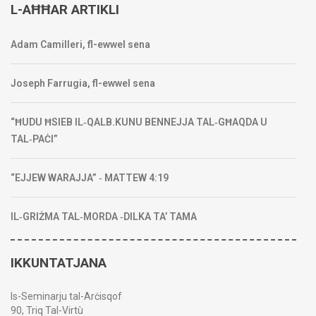
L-AĦĦAR ARTIKLI
Adam Camilleri, fl-ewwel sena
Joseph Farrugia, fl-ewwel sena
“ĦUDU ĦSIEB IL‑QALB.KUNU BENNEJJA TAL‑GĦAQDA U
TAL‑PAĊI”
“EJJEW WARAJJA” ‑ MATTEW 4:19
IL‑GRIŻMA TAL‑MORDA ‑DILKA TA’ TAMA
IKKUNTATJANA
Is-Seminarju tal-Arċisqof
90, Triq Tal-Virtù