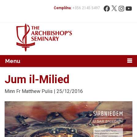
Mur...
Fittex:
Facebook
X
Instag
You
Ċemplilna:
+356 2145 5497
Menu
Jum il-Milied
Minn
Fr Matthew Pulis
| 25/12/2016