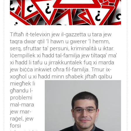
Tiftaħ it-televixin jew il-gazzetta u tara jew
taqra dwar qtil ’l hawn u gwerer ’l hemm,
serq, sfruttar ta’ persuni, kriminalità u iktar.
Iċempillek xi ħadd tal-familja jew tiltaqa’ ma’
xi ħadd li tafu u jirrakkuntalek fuq xi marda
jew biċċa inkwiet oħra fil-familja. Tmur ix-
xogħol u xi ħadd minn sħabek jiftaħ qalbu
miegħek li
għandu l-
problemi
mal-mara
jew mar-
raġel, jew
forsi