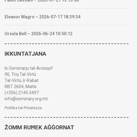
Fabio Cassani – 2026-07-21 13:13:06
Eleanor Magro – 2026-07-17 18:39:34
Ursula Bell – 2026-06-24 10:50:12
IKKUNTATJANA
Is-Seminarju tal-Arċisqof
90, Triq Tal-Virtù
Tal-Virtù, Ir-Rabat
RBT 2604, Malta
(+356) 2145 5497
info@seminary.org.mt
Politika tal-Privatezza
ŻOMM RUĦEK AĠĠORNAT